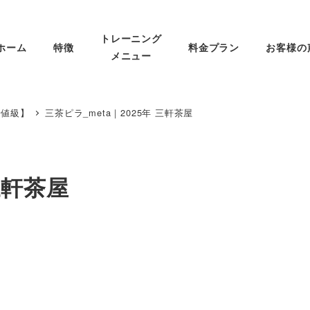
トレーニング
ホーム
特徴
料金プラン
お客様の
メニュー
安値級】
三茶ピラ_meta｜2025年 三軒茶屋
三軒茶屋