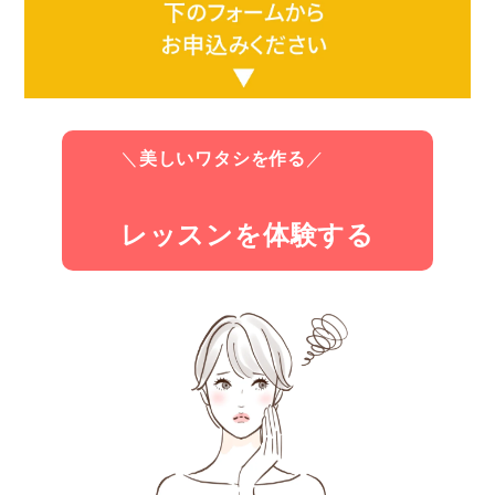
＼
美しいワタシを作る
／
レッスンを体験する