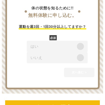
体の状態を知るために!!
無料体験に申し込む。
カ
運動を週3回・1回30分以上してますか？
レ
必須
カ
はい
※体
用は
いいえ
次へ進む >