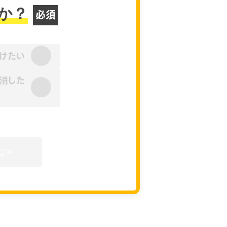
か？
必須
1ヶ月以内の短期集中で結果を出し
たい
半年〜1年かけて確実に習慣化した
けたい
い
消した
簡単アンケート STEP：２／４
 >