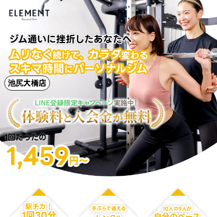
池尻大橋店
1回たったの