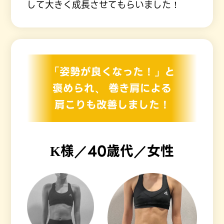
して大きく成長させてもらいました！
「姿勢が良くなった！」と
褒められ、
巻き肩による
肩こりも改善しました！
K様／40歳代／女性