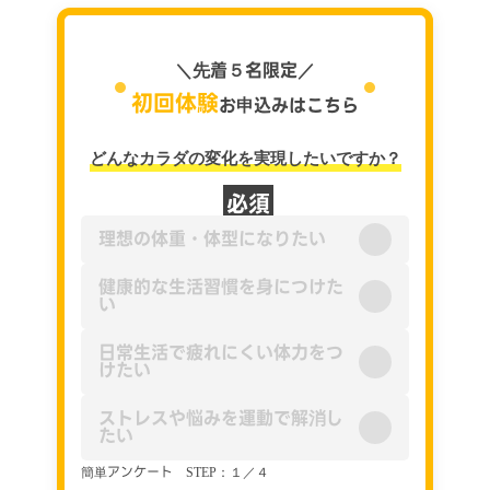
＼先着５名限定／
ど
初回体験
お申込みはこちら
変化
どんなカラダの変化を実現したいですか？
1ヶ月
出した
必須
理想の体重・体型になりたい
3ヶ月
感した
健康的な生活習慣を身につけた
い
半年〜
したい
日常生活で疲れにくい体力をつ
けたい
まずは
簡単アンケー
ストレスや悩みを運動で解消し
たい
簡単アンケート STEP：１／４