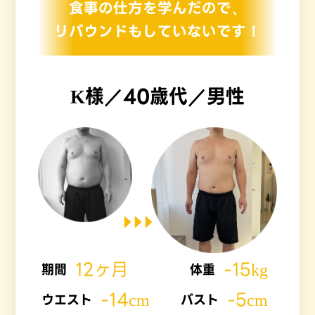
食事の仕方を学んだので、
リバウンドもしていないです！
K様／40歳代／男性
12ヶ月
-15kg
期間
体重
-14cm
-5cm
ウエスト
バスト