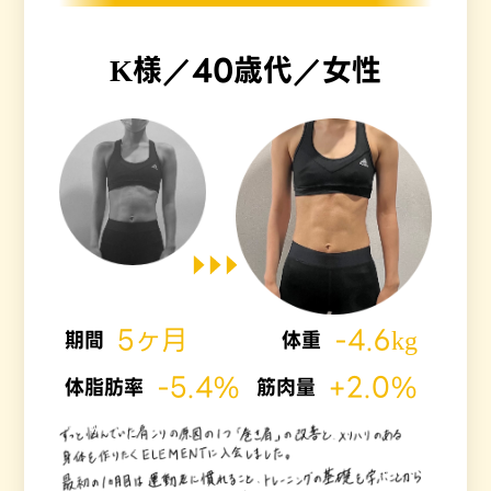
K様／40歳代／女性
5ヶ月
-4.6kg
期間
体重
-5.4%
+2.0%
体脂肪率
筋肉量