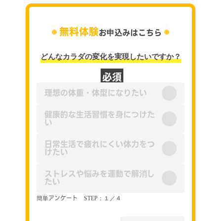
無料体験
お申込みはこちら
ど
変化
どんなカラダの変化を実現したいですか？
必須
1ヶ月
出した
理想の体重・体型になりたい
3ヶ月
健康的な生活習慣を身につけた
感した
い
半年〜
日常生活で疲れにくい体力をつ
したい
けたい
まずは
ストレスや悩みを運動で解消し
たい
簡単アンケー
簡単アンケート STEP：１／４