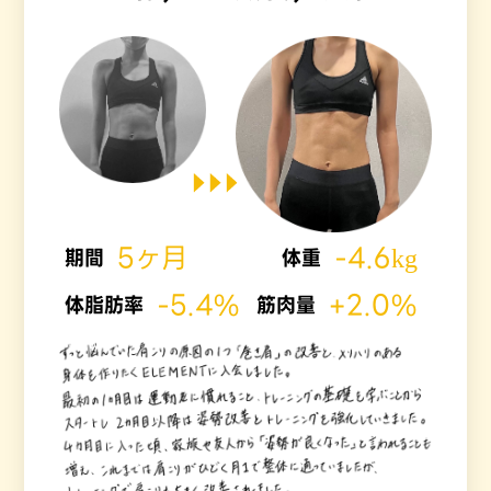
5ヶ月
-4.6kg
期間
体重
-5.4%
+2.0%
体脂肪率
筋肉量