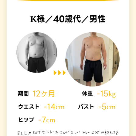
K様／40歳代／男性
12ヶ月
-15kg
期間
体重
-14cm
-5cm
ウエスト
バスト
-7cm
ヒップ