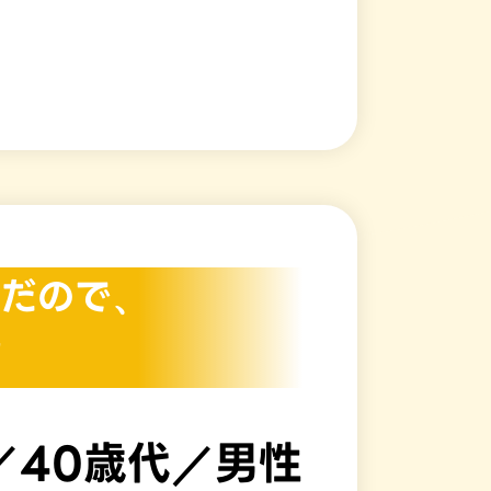
だので、
！
／40歳代／男性