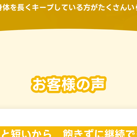
身体を
長くキープしている方が
たくさんい
分と短いから、
飽きずに継続で