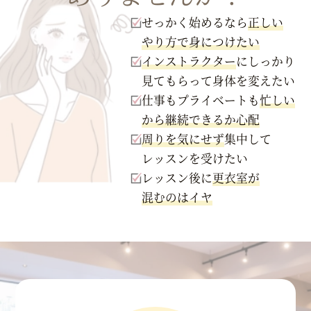
せっかく始めるなら
正しい
やり方で身につけたい
インストラクター
にしっかり
見てもらって身体を変えたい
仕事もプライベートも
忙しい
から継続できるか心配
周りを気にせず
集中して
レッスンを受けたい
レッスン後に
更衣室が
混むのはイヤ