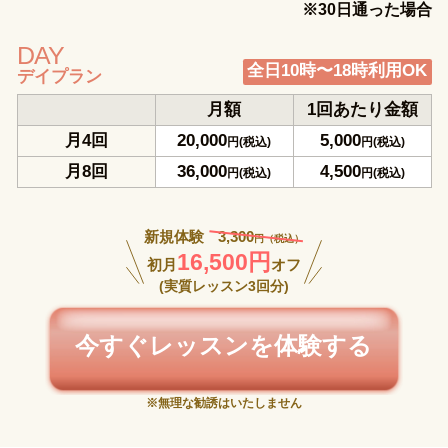
※30日通った場合
DAY
全日10時〜18時利用OK
デイプラン
月額
1回あたり金額
月4回
20,000
5,000
円(税込)
円(税込)
月8回
36,000
4,500
円(税込)
円(税込)
新規体験
3,300
円（税込）
16,500円
初月
オフ
(実質レッスン3回分)
今すぐレッスンを体験する
※無理な勧誘はいたしません