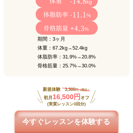
-14.8
体重
kg
-11.1
体脂肪率
%
+4.3
骨格筋量
%
期間：3ヶ月
体重：67.2kg→52.4kg
体脂肪率：31.9%→20.8%
骨格筋量：25.7%→30.0%
新規体験
3,300
円（税込）
16,500円
初月
オフ
(実質レッスン3回分)
今すぐレッスンを体験する