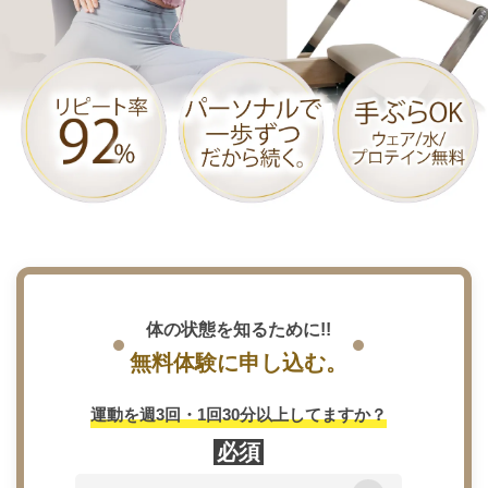
体の状態を知るために!!
無料体験に申し込む。
カウン
運動を週3回・1回30分以上してますか？
ング（3,
必須
カウン