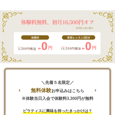
＼先着５名限定／
マ
無料体験
お申込みはこちら
※体験当日入会で体験料3,300円が無料
初心者
ピラティスに興味を持ったきっかけは？