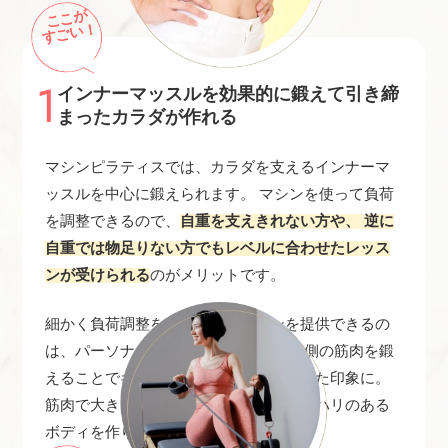
ここが
すごい！
1
インナーマッスルを効果的に鍛えて引き締
まったカラダが作れる
マシンピラティスでは、カラダを支えるインナーマ
ッスルを中心に鍛えられます。 マシンを使って負荷
を調整できるので、
自重を支えきれない方や、 逆に
自重では物足りない方でもレベルに合わせたレッス
ンが受けられる
のがメリットです。
細かく負荷調整をしながらレッスンを提供できるの
は、パーソナルならでは。 カラダの内側の筋肉を鍛
えることでギュッと引き締まり、凛とした印象に。
筋肉で大きく見た目を肥大させず、メリハリのある
ボディを作りたい方にはぴったりです。