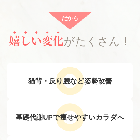
だから
嬉しい変化
がたくさん！
猫背・反り腰など
姿勢改善
基礎代謝UPで
痩せやすいカラダへ