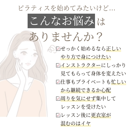
ピラティスを始めてみたいけど…
こんなお悩み
は
ありませんか？
せっかく始めるなら
正しい
やり方で身につけたい
インストラクター
にしっかり
見てもらって身体を変えたい
仕事もプライベートも
忙しい
から継続できるか心配
周りを気にせず
集中して
レッスンを受けたい
レッスン後に
更衣室が
混むのはイヤ