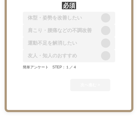
必須
料金・
体型・姿勢を改善したい
効果が
肩こり・腰痛などの不調改善
自分に
簡単アンケー
運動不足を解消したい
友人・知人のおすすめ
簡単アンケート STEP：１／４
次へ進む >