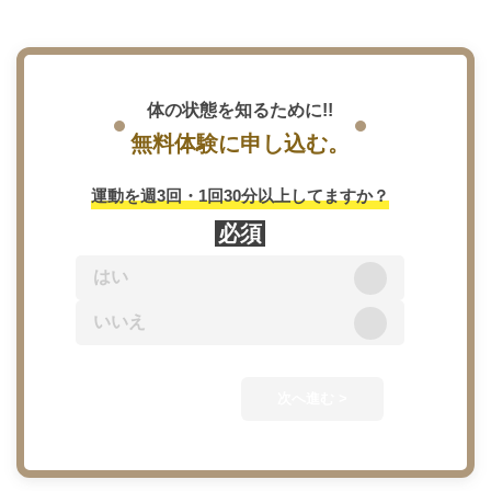
体の状態を知るために!!
無料体験に申し込む。
カウン
運動を週3回・1回30分以上してますか？
3,300
必須
カウン
はい
※体験当日の
いいえ
ます。
次へ進む >