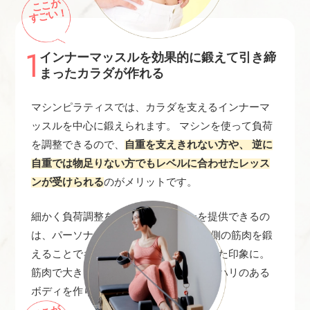
ここが
すごい！
1
インナーマッスルを効果的に鍛えて引き締
まったカラダが作れる
マシンピラティスでは、カラダを支えるインナーマ
ッスルを中心に鍛えられます。 マシンを使って負荷
を調整できるので、
自重を支えきれない方や、 逆に
自重では物足りない方でもレベルに合わせたレッス
ンが受けられる
のがメリットです。
細かく負荷調整をしながらレッスンを提供できるの
は、パーソナルならでは。 カラダの内側の筋肉を鍛
えることでギュッと引き締まり、凛とした印象に。
筋肉で大きく見た目を肥大させず、メリハリのある
ボディを作りたい方にはぴったりです。