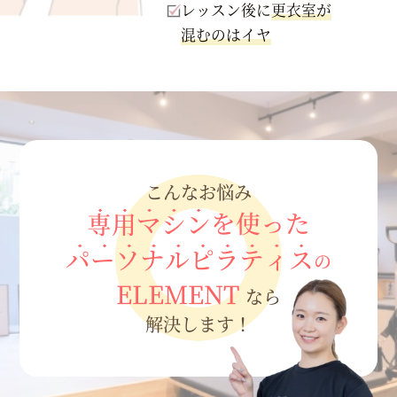
レッスン後に
更衣室が
混むのはイヤ
こんなお悩み
専用マシン
を使った
パーソナルピラティス
の
ELEMENT
なら
解決します！