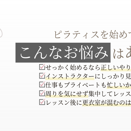
ピラティスを始め
こんなお悩み
は
せっかく始めるなら
正しい
や
インストラクター
にしっかり
仕事もプライベートも
忙しい
周りを気にせず
集中して
レッ
レッスン後に
更衣室が
混むの