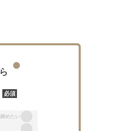
ピラティス経
ら
全くの初めて
必須
マシンピラティスも経験あり
き締めたい
簡単アンケート STEP：２／４
い