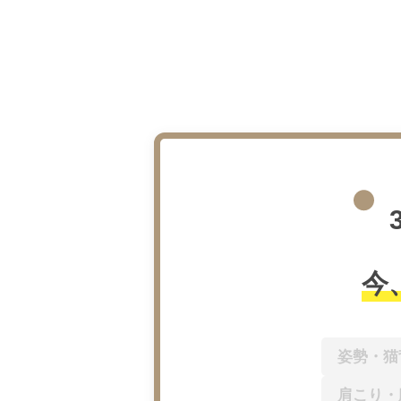
今
姿勢・猫
肩こり・