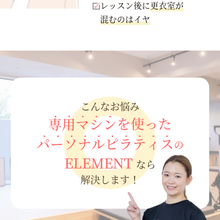
レッスン後に
更衣室が
混むのはイヤ
こんなお悩み
専用マシン
を使った
パーソナルピラティス
の
ELEMENT
なら
解決します！