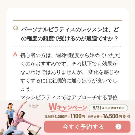
Q
パーソナルピラティスのレッスンは、ど
の程度の頻度で受けるのが最適ですか？
A
初心者の方は、週2回程度から始めていただ
くのがおすすめです。それ以下でも効果が
ないわけではありませんが、 変化を感じや
すくするには定期的に通うほうが良いでし
ょう。
マシンピラティスではアプローチする部位
を細かく調整できるので、それ以上受けて
いただいても問題ありません。
初回体験
6,600
（税込）
→ 3,300
円（税込)
Q
今すぐ
ピラティスを続けることで、どれくらい