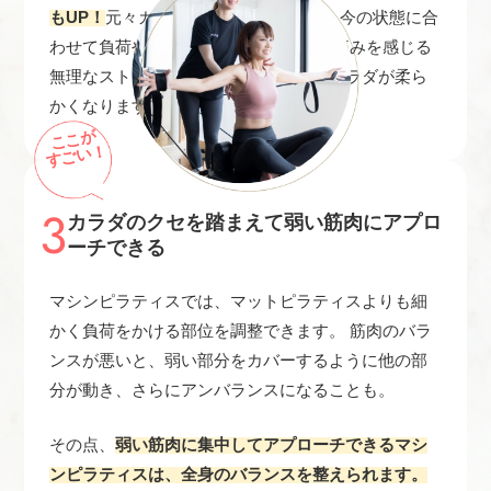
もUP！
元々カラダが硬かった方でも、 今の状態に合
わせて負荷や動きを調整できるので、 痛みを感じる
無理なストレッチをしなくても徐々にカラダが柔ら
かくなります。
ここが
すごい！
3
カラダのクセを踏まえて弱い筋肉にアプロ
ーチできる
マシンピラティスでは、マットピラティスよりも細
かく負荷をかける部位を調整できます。 筋肉のバラ
ンスが悪いと、弱い部分をカバーするように他の部
分が動き、さらにアンバランスになることも。
その点、
弱い筋肉に集中してアプローチできるマシ
ンピラティスは、全身のバランスを整えられます。