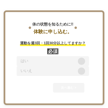
体の状態を知るために!!
体験に申し込む。
カウン
運動を週3回・1回30分以上してますか？
ング（3,
必須
カウン
はい
※体験予約で、
いいえ
ます。
次へ進む >