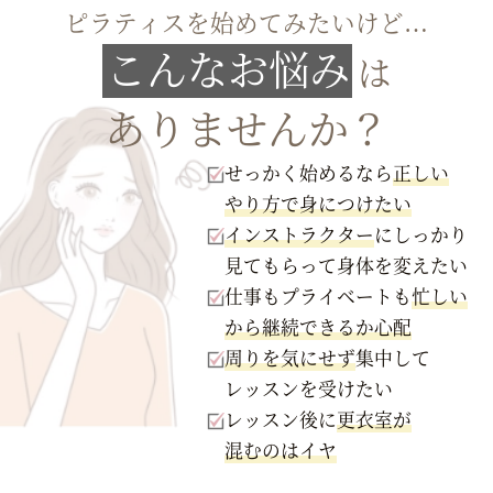
ピラティスを始めてみたいけど…
こんなお悩み
は
ありませんか？
せっかく始めるなら
正しい
やり方で身につけたい
インストラクター
にしっかり
見てもらって身体を変えたい
仕事もプライベートも
忙しい
から継続できるか心配
周りを気にせず
集中して
レッスンを受けたい
レッスン後に
更衣室が
混むのはイヤ