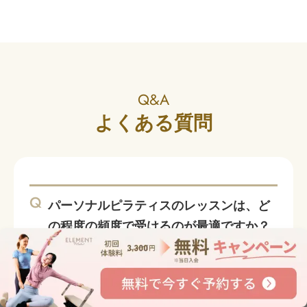
Q&A
よくある質問
Q
パーソナルピラティスのレッスンは、ど
の程度の頻度で受けるのが最適ですか？
A
初心者の方は、週2回程度から始めていただ
体験料と入会金が無料
くのがおすすめです。それ以下でも効果が
今すぐLINEで特典を受け取る
ないわけではありませんが、 変化を感じや