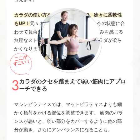
カラダの使い方を覚えていくことで、徐々に柔軟性
もUP！
元々カラダが硬かった方でも、 今の状態に合
わせて負荷や動きを調整できるので、 痛みを感じる
無理なストレッチをしなくても徐々にカラダが柔ら
かくなります。
ここが
すごい！
3
カラダのクセを踏まえて弱い筋肉にアプロ
ーチできる
マシンピラティスでは、マットピラティスよりも細
かく負荷をかける部位を調整できます。 筋肉のバラ
ンスが悪いと、弱い部分をカバーするように他の部
分が動き、さらにアンバランスになることも。