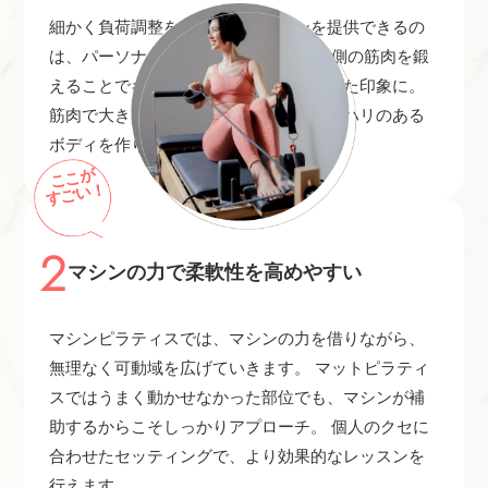
細かく負荷調整をしながらレッスンを提供できるの
は、パーソナルならでは。 カラダの内側の筋肉を鍛
えることでギュッと引き締まり、凛とした印象に。
筋肉で大きく見た目を肥大させず、メリハリのある
ボディを作りたい方にはぴったりです。
ここが
すごい！
2
マシンの力で柔軟性を高めやすい
マシンピラティスでは、マシンの力を借りながら、
無理なく可動域を広げていきます。 マットピラティ
スではうまく動かせなかった部位でも、マシンが補
助するからこそしっかりアプローチ。 個人のクセに
合わせたセッティングで、より効果的なレッスンを
行えます。