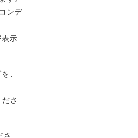
コンデ
が表示
グを、
くださ
ださ