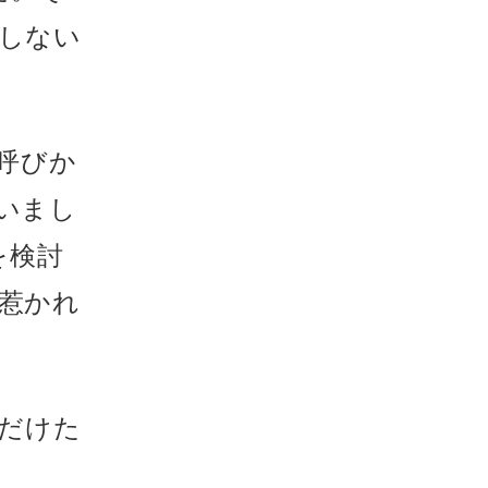
をしない
呼びか
いまし
を検討
に惹かれ
だけた