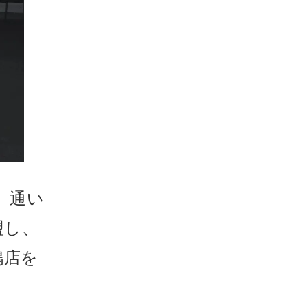
、通い
盟し、
鴨店を