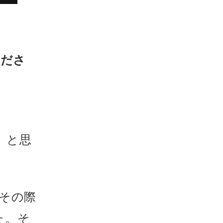
くださ
、
」と思
その際
た。そ