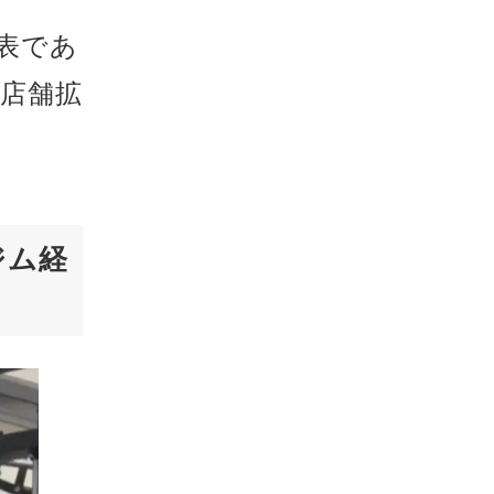
代表であ
店舗拡
ジム経