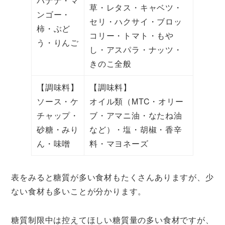
バナナ・マ
草・レタス・キャベツ・
ンゴー・
セリ・ハクサイ・ブロッ
柿・ぶど
コリー・トマト・もや
う・りんご
し・アスパラ・ナッツ・
きのこ全般
【調味料】
【調味料】
ソース・ケ
オイル類（MTC・オリー
チャップ・
ブ・アマニ油・なたね油
砂糖・みり
など）・塩・胡椒・香辛
ん・味噌
料・マヨネーズ
表をみると糖質が多い食材もたくさんありますが、少
ない食材も多いことが分かります。
糖質制限中は控えてほしい糖質量の多い食材ですが、