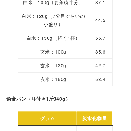
白米：100g（お茶碗半分）
37.1
白米：120g（7分目ぐらいの
44.5
小盛り）
白米：150g（軽く1杯）
55.7
玄米：100g
35.6
玄米：120g
42.7
玄米：150g
53.4
角食パン（耳付き1斤340g）
グラム
炭水化物量