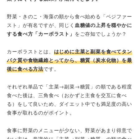
野菜・きのこ・海藻の順から食べ始める「ベジファー
スト」が有名ですが、同じく
血糖値の上昇を穏やかに
する食べ方「カーボラスト」
をご存知でしょうか？
カーボラストとは、
はじめに主菜と副菜を食べてタン
パク質や食物繊維とってから、糖質（炭水化物）を最
後に食べる方法
です。
それぞれ単品で「主菜→副菜→糖質」の順である程度
食べた後は、三角食べ（おかずと主食を交互に食べ
る）をして良いため、ダイエット中でも満足度の高い
食事が取れるのがポイント。
食事に野菜のメニューが少ない、野菜があまり得意で
ない方は、意識的に「主菜→副菜→糖質」の順で食べ