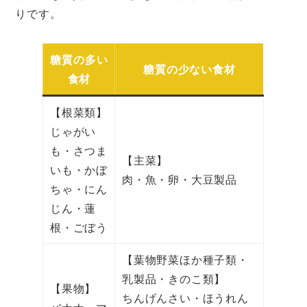
りです。
糖質の多い
糖質の少ない食材
食材
【根菜類】
じゃがい
も・さつま
【主菜】
いも・かぼ
肉・魚・卵・大豆製品
ちゃ・にん
じん・蓮
根・ごぼう
【葉物野菜ほか種子類・
乳製品・きのこ類】
【果物】
ちんげんさい・ほうれん